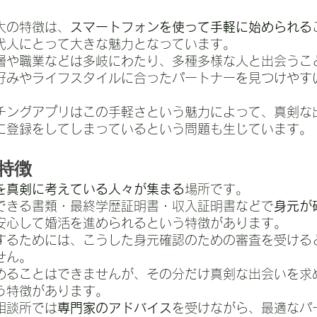
大の特徴は、
スマートフォンを使って手軽に始められる
代人にとって大きな魅力となっています。
層や職業などは多岐にわたり、多種多様な人と出会うこ
好みやライフスタイルに合ったパートナーを見つけやす
チングアプリはこの手軽さという魅力によって、真剣な
に登録をしてしまっているという問題も生じています。
特徴
を真剣に考えている人々が集まる
場所です。
できる書類・最終学歴証明書・収入証明書などで
身元が
安心して婚活を進められるという特徴があります。
するためには、こうした身元確認のための審査を受ける
せん。
めることはできませんが、その分だけ真剣な出会いを求
う特徴があります。
相談所では
専門家のアドバイス
を受けながら、最適なパ