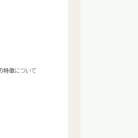
の特徴
について