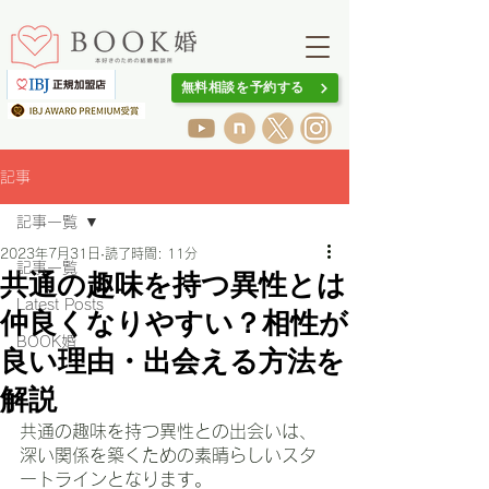
無料相談を予約する
記事
記事一覧
2023年7月31日
読了時間: 11分
記事一覧
共通の趣味を持つ異性とは
Latest Posts
仲良くなりやすい？相性が
BOOK婚
良い理由・出会える方法を
解説
共通の趣味を持つ異性との出会いは、
深い関係を築くための素晴らしいスタ
ートラインとなります。