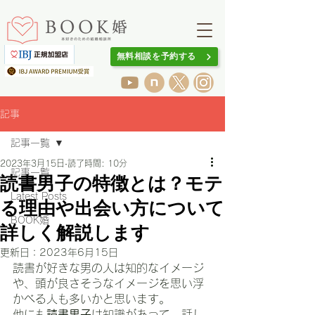
無料相談を予約する
記事
記事一覧
2023年3月15日
読了時間: 10分
記事一覧
読書男子の特徴とは？モテ
Latest Posts
る理由や出会い方について
BOOK婚
詳しく解説します
更新日：
2023年6月15日
読書が好きな男の人は知的なイメージ
や、頭が良さそうなイメージを思い浮
かべる人も多いかと思います。
他にも
読書男子
は知識があって、話し