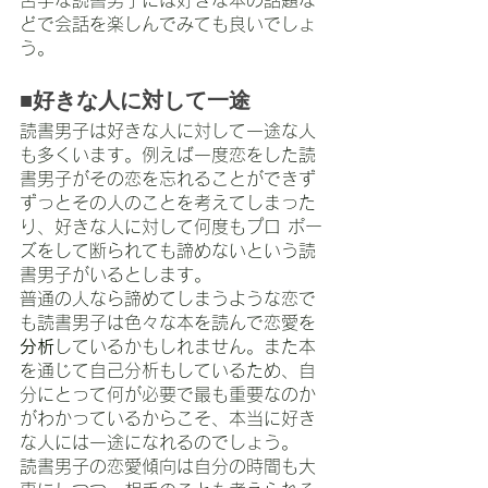
苦手な読書男子には好きな本の話題な
どで会話を楽しんでみても良いでしょ
う。
■好きな人に対して一途
読書男子は好きな人に対して一途な人
も多くいます。例えば一度恋をした読
書男子がその恋を忘れることができず
ずっとその人のことを考えてしまった
り、好きな人に対して何度もプロ ポー
ズをして断られても諦めないという読
書男子がいるとします。
普通の人なら諦めてしまうような恋で
も読書男子は色々な本を読んで恋愛を
分析
しているかもしれません。また本
を通じて自己分析もしているため、自
分にとって何が必要で最も重要なのか
がわかっているからこそ、本当に好き
な人には一途になれるのでしょう。
読書男子の恋愛傾向は自分の時間も大