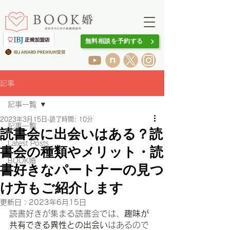
無料相談を予約する
記事
記事一覧
2023年3月15日
読了時間: 10分
記事一覧
読書会に出会いはある？読
Latest Posts
書会の種類やメリット・読
BOOK婚
書好きなパートナーの見つ
け方もご紹介します
更新日：
2023年6月15日
読書好きが集まる読書会では、
趣味が
共有できる異性との出会い
はあるので