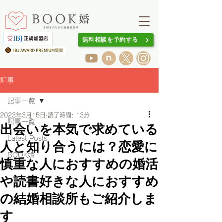
無料相談を予約する
記事
記事一覧
2023年3月15日
読了時間: 13分
記事一覧
出会いを本気で求めている
Latest Posts
人と知り合うには？恋愛に
BOOK婚
慎重な人におすすめの婚活
や読書好きな人におすすめ
の結婚相談所もご紹介しま
す