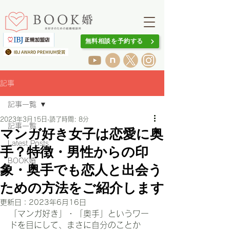
無料相談を予約する
記事
記事一覧
2023年3月15日
読了時間: 8分
記事一覧
マンガ好き女子は恋愛に奥
Latest Posts
手？特徴・男性からの印
BOOK婚
象・奥手でも恋人と出会う
ための方法をご紹介します
更新日：
2023年6月16日
「マンガ好き」・「奥手」というワー
ドを目にして、まさに自分のことか