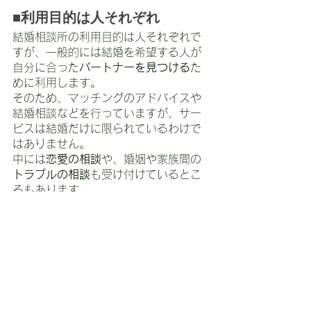
■利用目的は人それぞれ
結婚相談所の利用目的は人それぞれで
すが、一般的には結婚を希望する人が
自分に合った
パートナーを見つける
た
めに利用します。
そのため、マッチングのアドバイスや
結婚相談などを行っていますが、サー
ビスは結婚だけに限られているわけで
はありません。
中には
恋愛の相談
や、婚姻や家族間の
トラブルの相談
も受け付けているとこ
ろもあります。
また、結婚が目的ではなくても、結婚
相談所を利用することで
自分を見つめ
直し、自己肯定感を高める
ことにつな
がるかもしれません。
結婚相談所は自分と同じ趣味を持った
異性との出会いの場としても利用でき
ます。