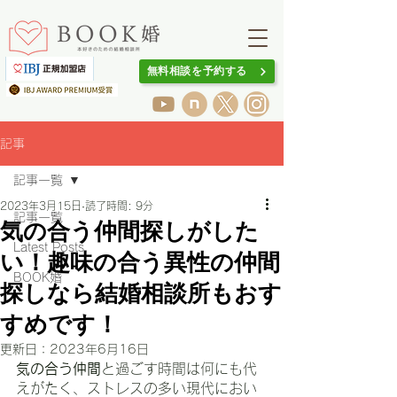
無料相談を予約する
記事
記事一覧
2023年3月15日
読了時間: 9分
記事一覧
気の合う仲間探しがした
Latest Posts
い！趣味の合う異性の仲間
BOOK婚
探しなら結婚相談所もおす
すめです！
更新日：
2023年6月16日
気の合う仲間
と過ごす時間は何にも代
えがたく、ストレスの多い現代におい