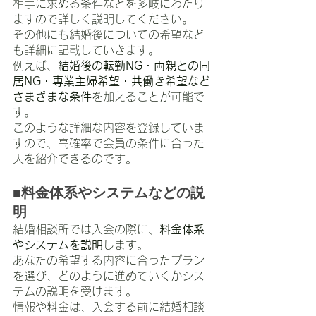
相手に求める条件などを多岐にわたり
ますので詳しく説明してください。
その他にも結婚後についての希望など
も詳細に記載していきます。
例えば、
結婚後の転勤NG・両親との同
居NG・専業主婦希望・共働き希望など
さまざまな条件
を加えることが可能で
す。
このような詳細な内容を登録していま
すので、高確率で会員の条件に合った
人を紹介できるのです。
■料金体系やシステムなどの説
明
結婚相談所では入会の際に、
料金体系
やシステムを説明
します。
あなたの希望する内容に合ったプラン
を選び、どのように進めていくかシス
テムの説明を受けます。
情報や料金は、入会する前に結婚相談