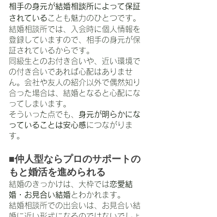
相手の身元が結婚相談所によって保証
されている
ことも魅力のひとつです。
結婚相談所では、入会時に個人情報を
登録していますので、相手の身元が保
証されているからです。
同級生とのお付き合いや、近い環境で
の付き合いであれば心配はありませ
ん。会社や友人の紹介以外で偶然知り
合った場合は、結婚となると心配にな
ってしまいます。
そういった点でも、
身元が明らかにな
っていることは安心感
につながりま
す。
■仲人型ならプロのサポートの
もと婚活を進められる
結婚のきっかけは、大枠では
恋愛結
婚・お見合い結婚
とわかれます。
結婚相談所での出会いは、お見合い結
婚に近い形式になるのではないでしょ