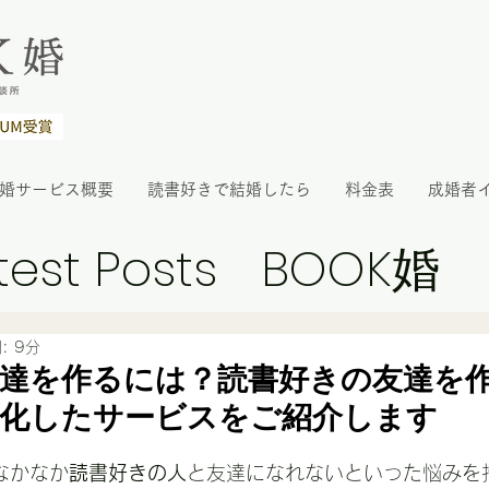
K婚サービス概要
読書好きで結婚したら
料金表
成婚者
test Posts
BOOK婚
: 9分
達を作るには？読書好きの友達を
特化したサービスをご紹介します
なかなか
読書好きの人
と友達になれないといった悩みを