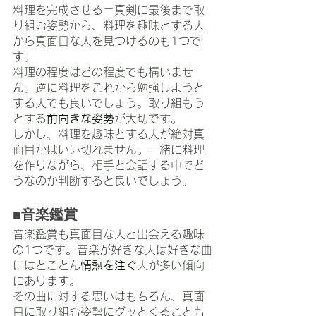
料理を完成させる＝真剣に最後まで取
り組む姿勢から、料理を趣味とする人
から真面目な人を見つけるのも1つで
す。
料理の程度はどの程度でも構いませ
ん。逆に料理をこれから勉強しようと
する人でも良いでしょう。取り組もう
とする
前向きな姿勢
が大切です。
しかし、料理を趣味とする人が絶対真
面目かはいい切れません。一緒に料理
を作りながら、相手と会話する中でど
うなのか判断すると良いでしょう。
■音楽鑑賞
音楽鑑賞も真面目な人と出会える趣味
の1つです。音楽が好きな人は好きな曲
にはとことん
情熱を注ぐ
人が多い傾向
にあります。
その曲に対する思いはもちろん、真面
目に取り組む姿勢にグッとくることも