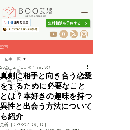
無料相談を予約する
記事
記事一覧
2023年3月15日
読了時間: 9分
記事一覧
真剣に相手と向き合う恋愛
Latest Posts
をするために必要なこと
BOOK婚
とは？本好きの趣味を持つ
異性と出会う方法について
も紹介
更新日：
2023年6月16日