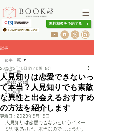
無料相談を予約する
記事
記事一覧
2023年3月15日
読了時間: 9分
記事一覧
人見知りは恋愛できないっ
Latest Posts
て本当？人見知りでも素敵
BOOK婚
な異性と出会えるおすすめ
の方法を紹介します
更新日：
2023年6月16日
人見知りは恋愛できないというイメー
ジがあるけど、本当なのでしょうか。