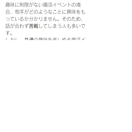
趣味に制限がない婚活イベントの場
合、相手がどのようなことに興味をも
っているか分かりません。そのため、
話が合わず
苦戦
してしまう人も多いで
す。
しかし、
共通
の趣味を楽しめる婚活イ
ベントであれば、比較的リラックスし
た状態で会話ができます。
例えば、釣り・スポーツ・カメラ・旅
行など、ジャンルは様々です。
また、「本が好き」という人であれ
ば、本を通して相手と楽しい時間が過
ごせるでしょう。
■結婚相談所