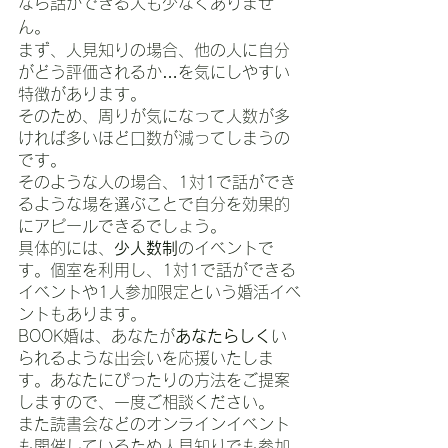
なら話ができる人も少なくありませ
ん。
まず、人見知りの場合、他の人に自分
がどう評価されるか…を気にしやすい
特徴があります。
そのため、周りが気になって人数が多
ければ多いほど口数が減ってしまうの
です。
そのような人の場合、1対1で話ができ
るような場を選ぶことで自分を効果的
にアピールできるでしょう。
具体的には、
少人数制
のイベントで
す。個室を利用し、1対1で話ができる
イベントや1人参加限定という婚活イベ
ントもあります。
BOOK婚は、あなたが
あなたらしく
い
られるような出会いを応援いたしま
す。あなたにぴったりの方法をご提案
しますので、一度ご相談ください。
また読書会などのオンラインイベント
も開催しているため人見知りでも参加