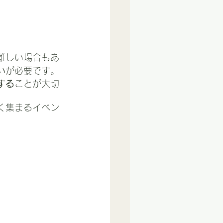
難しい場合もあ
い
が必要です。
する
ことが大切
く集まるイベン
。