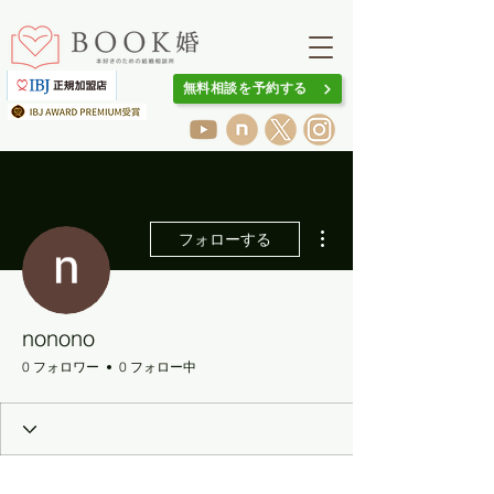
無料相談を予約する
その他
フォローする
nonono
0 フォロワー
0 フォロー中